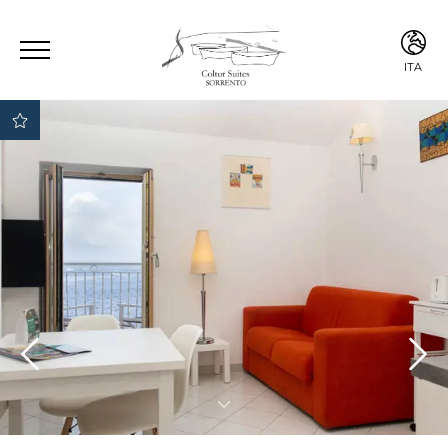
ITA
ENG
ITA